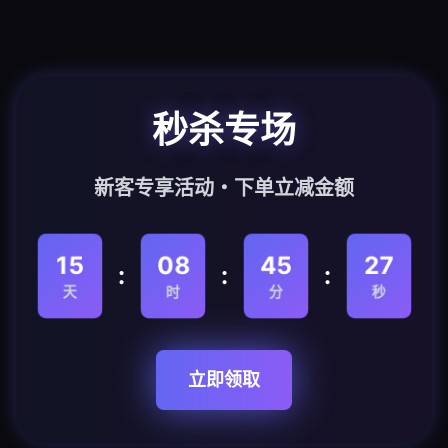
秒杀专场
新客专享活动・下单立减金额
15
08
45
27
:
:
:
天
时
分
秒
立即领取