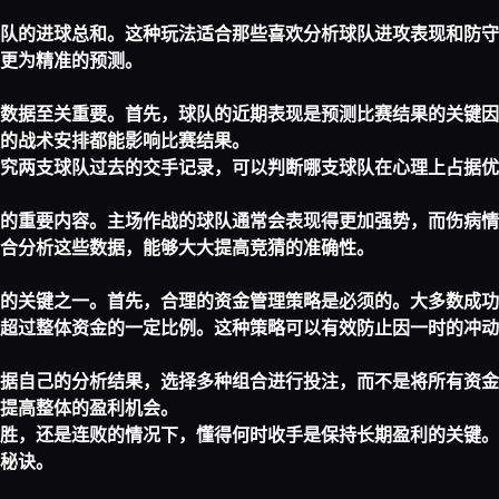
队的进球总和。这种玩法适合那些喜欢分析球队进攻表现和防守
更为精准的预测。
数据至关重要。首先，球队的近期表现是预测比赛结果的关键因
的战术安排都能影响比赛结果。
究两支球队过去的交手记录，可以判断哪支球队在心理上占据优
的重要内容。主场作战的球队通常会表现得更加强势，而伤病情
合分析这些数据，能够大大提高竞猜的准确性。
的关键之一。首先，合理的资金管理策略是必须的。大多数成功
超过整体资金的一定比例。这种策略可以有效防止因一时的冲动
据自己的分析结果，选择多种组合进行投注，而不是将所有资金
提高整体的盈利机会。
胜，还是连败的情况下，懂得何时收手是保持长期盈利的关键。
秘诀。