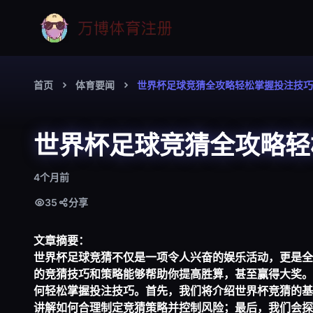
首页
体育要闻
世界杯足球竞猜全攻略轻松掌握投注技巧
世界杯足球竞猜全攻略轻
4个月前
35
分享
文章摘要：
世界杯足球竞猜不仅是一项令人兴奋的娱乐活动，更是全
的竞猜技巧和策略能够帮助你提高胜算，甚至赢得大奖。
何轻松掌握投注技巧。首先，我们将介绍世界杯竞猜的基
讲解如何合理制定竞猜策略并控制风险；最后，我们会探