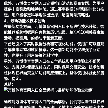
此外，万博体育官网入口定期推出活动和赛事专题，为用户
提供丰富奖励和独特体验。通过赛事数据分析和实时比分推
送，用户能够更科学地做出选择，增强玩法策略性。
4、最新功能及技术创新
在最新功能方面，万博体育官网入口不断进行技术升级。智
能推荐系统根据用户兴趣和历史记录，精准推送相关赛事和
活动，提高用户的参与率和满意度。
平台还引入了实时数据分析和可视化功能，使用户可以直观
了解赛事动态和胜负概率。这一创新功能不仅增强了互动
性，也提升了用户决策的科学性。
另外，万博体育官网入口在支付系统和用户体验上不断优
化，支持多种便捷支付方式，同时保障交易安全。技术创新
还体现在界面交互和功能响应速度上，整体使用体验更加流
畅、稳定。
总结：
通过对万博体育官网入口的全面解析，我们可以看到其在界
面设计、账户管理、娱乐玩法以及技术创新等方面的突出优