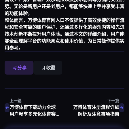
势。无论是新用户还是老用户，都能够快速上手并享受丰富
的功能体验。
整体而言，万博体育官网入口不仅提供了高效便捷的操作流
程和安全可靠的账户保护，还通过多样化的娱乐内容和先进
技术创新不断提升用户体验。通过本文的详细介绍，用户能
够全面理解平台的功能亮点和使用价值，为日常操作提供实
用参考。
分享
收藏
上一篇
下一篇
万博体育下载助力全球
万博体育注册流程详细
用户畅享多元化体育赛
解析及注意事项指南
事实时竞猜体验