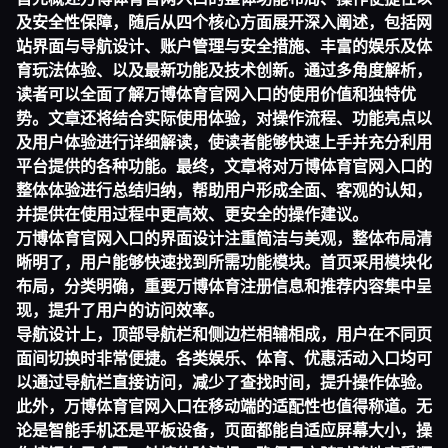
及安全性保障，随后从四个核心方面展开深入阐述，包括网
站界面与导航设计、账户管理与安全措施、丰富的娱乐及体
育玩法体验、以及最新功能及技术创新。通过多角度解析，
读者可以全面了解万博体育官网入口的使用价值和独特优
势。文章还将结合实际使用体验，对操作流程、功能亮点以
及用户体验进行详细解读，使读者能够快速上手并充分利用
平台提供的各种功能。最终，文章将对万博体育官网入口的
整体体验进行总结归纳，帮助用户形成全面、客观的认知，
并提供在使用过程中更高效、更安全的操作建议。
万博体育官网入口的界面设计注重简洁与美观，整体布局清
晰明了，用户能够快速找到所需功能模块。首页采用模块化
布局，分类明确，重要
万博体育注册
信息和推荐内容集中呈
现，提升了用户的访问效率。
导航设计上，顶部导航栏和侧边栏相辅相成，用户在不同页
面间切换时非常便捷。各类娱乐、体育、优惠活动入口均可
以通过导航栏直接访问，减少了查找时间，提升操作体验。
此外，万博体育官网入口在移动端的适配性也值得称道。无
论是智能手机还是平板设备，页面都能自适应屏幕大小，操