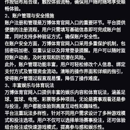
作按钮布局合理，触控体验流畅，确保用户随时随地享受顺
畅体验。
2、账户管理与安全措施
账户注册和管理是万博体育官网入口的重要环节。平台提供
便捷的注册流程，用户只需填写基础信息即可完成账户创
建，同时支持多种验证方式，确保账户安全性。
在账户安全方面，万博体育官网入口采用多重保护机制，包
括密码加密、双重认证以及异常登录提醒。用户可以随时监
控账户动态，及时发现和防范潜在风险。
此外，账户管理功能丰富，用户可轻松修改个人信息、绑定
支付方式及管理资金流动。清晰的操作界面和详细的指引，
使得账户管理过程直观易懂，降低了操作难度。
3、丰富娱乐与体育玩法
万博体育官网入口提供丰富的娱乐内容和体育玩法，涵盖足
球、篮球、电竞、彩票等多种项目。无论是赛事观看还是参
与投注，用户都能体验到高度互动性和趣味性。
平台注重玩法多样性，针对不同用户需求设计了多种游戏模
式和投注选项。用户不仅可以选择单场赛事投注，还可体验
组合投注或快速游戏模式，提高参与感和娱乐性。