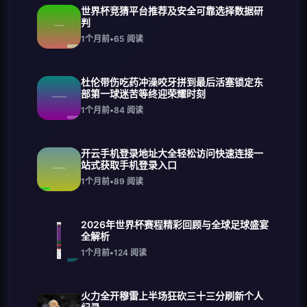
世界杯竞猜平台推荐及安全可靠选择数据研
判
1个月前
•
65
阅读
杜伦带伤吃药冲澡咬牙拼到最后活塞锁定东
部第一球迷苦等终迎荣耀时刻
1个月前
•
84
阅读
开云手机登录地址大全轻松访问快速连接一
站式获取手机登录入口
1个月前
•
89
阅读
2026年世界杯赛程精彩回顾与全球足球盛宴
全解析
1个月前
•
124
阅读
火力全开穆雷上半场狂砍三十三分刷新个人