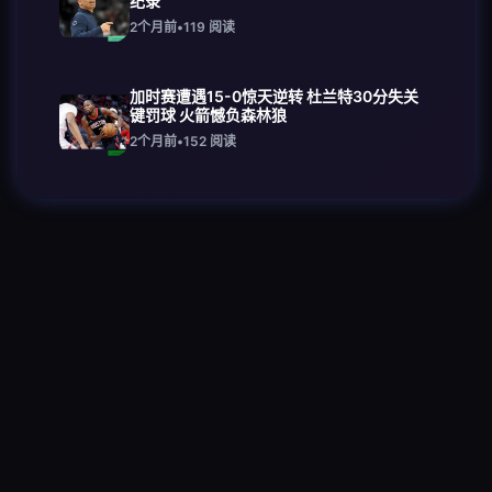
纪录
2个月前
•
119
阅读
加时赛遭遇15-0惊天逆转 杜兰特30分失关
键罚球 火箭憾负森林狼
2个月前
•
152
阅读