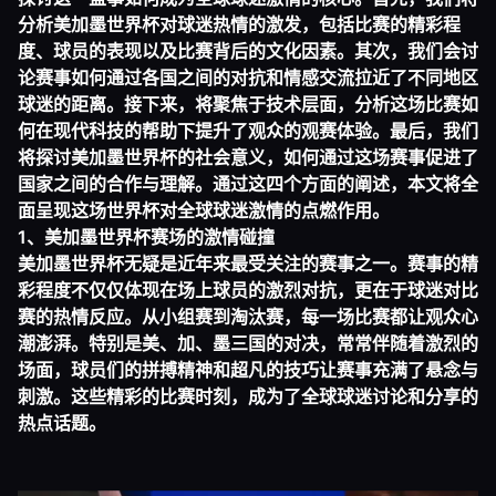
分析美加墨世界杯对球迷热情的激发，包括比赛的精彩程
度、球员的表现以及比赛背后的文化因素。其次，我们会讨
论赛事如何通过各国之间的对抗和情感交流拉近了不同地区
球迷的距离。接下来，将聚焦于技术层面，分析这场比赛如
何在现代科技的帮助下提升了观众的观赛体验。最后，我们
将探讨美加墨世界杯的社会意义，如何通过这场赛事促进了
国家之间的合作与理解。通过这四个方面的阐述，本文将全
面呈现这场世界杯对全球球迷激情的点燃作用。
1、美加墨世界杯赛场的激情碰撞
美加墨世界杯无疑是近年来最受关注的赛事之一。赛事的精
彩程度不仅仅体现在场上球员的激烈对抗，更在于球迷对比
赛的热情反应。从小组赛到淘汰赛，每一场比赛都让观众心
潮澎湃。特别是美、加、墨三国的对决，常常伴随着激烈的
场面，球员们的拼搏精神和超凡的技巧让赛事充满了悬念与
刺激。这些精彩的比赛时刻，成为了全球球迷讨论和分享的
热点话题。