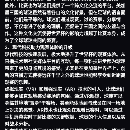
此外，比赛也为球迷们提供了一个跨文化交流的平台。美加
墨三国的球迷虽然有着各自的文化背景，但在足球的语言面
前，他们是平等的。球迷们通过观赛，讨论赛事，分享情
感，不仅增进了彼此的理解，还促进了三国之间的友谊与合
作。这种文化交流使得世界杯的影响力超越了比赛本身，成
为了全球球迷共同的盛宴。
3、现代科技助力观赛体验的升级
现代科技的快速发展，极大地提升了世界杯的观赛体验。从
直播技术到社交媒体平台的互动，每一项科技进步都为球迷
带来了更加身临其境的感受。尤其是在美加墨世界杯上，创
新的直播方式使得远在千里之外的球迷也能够享受到近距离
观赛的乐趣。
虚拟现实（VR）和增强现实（AR）技术的引入，让球迷们
能够更加直观地感受赛场的氛围。通过VR眼镜，球迷可以
身临其境地“置身”于赛场，甚至能体验到与球员在同一场地
上对决的感觉。AR技术也让观众在观看比赛时，可以通过
手机屏幕实时了解比赛的关键数据、球员的个人信息以及实
时战术分析。