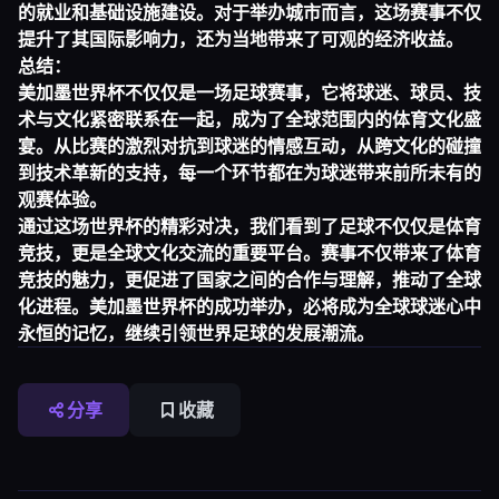
的就业和基础设施建设。对于举办城市而言，这场赛事不仅
提升了其国际影响力，还为当地带来了可观的经济收益。
总结：
美加墨世界杯不仅仅是一场足球赛事，它将球迷、球员、技
术与文化紧密联系在一起，成为了全球范围内的体育文化盛
宴。从比赛的激烈对抗到球迷的情感互动，从跨文化的碰撞
到技术革新的支持，每一个环节都在为球迷带来前所未有的
观赛体验。
通过这场世界杯的精彩对决，我们看到了足球不仅仅是体育
竞技，更是全球文化交流的重要平台。赛事不仅带来了体育
竞技的魅力，更促进了国家之间的合作与理解，推动了全球
化进程。美加墨世界杯的成功举办，必将成为全球球迷心中
永恒的记忆，继续引领世界足球的发展潮流。
分享
收藏