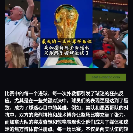
比赛中的每一个进球、每一次扑救都引发了球迷的狂热反
应。尤其是在一些关键对决中，球员们的表现更是达到了极
致，成为了球迷心目中的英雄。例如，美队和墨西哥队的对
抗中，双方的激烈拼抢和战术博弈让整场比赛充满了张力。
而加拿大队的突发奇想和惊艳表现也让他们成为了媒体和球
迷的焦
万博体育注册
点。每一场比赛，不仅是两支队伍的较