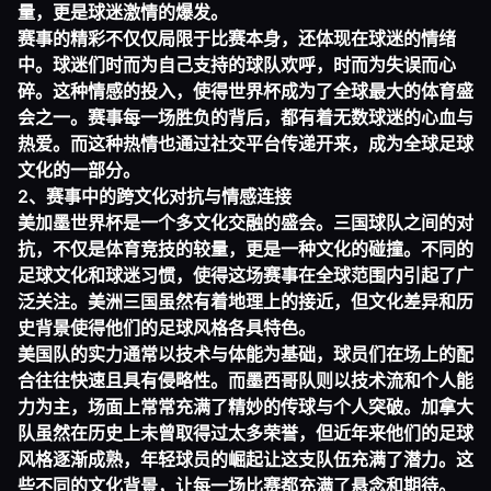
量，更是球迷激情的爆发。
赛事的精彩不仅仅局限于比赛本身，还体现在球迷的情绪
中。球迷们时而为自己支持的球队欢呼，时而为失误而心
碎。这种情感的投入，使得世界杯成为了全球最大的体育盛
会之一。赛事每一场胜负的背后，都有着无数球迷的心血与
热爱。而这种热情也通过社交平台传递开来，成为全球足球
文化的一部分。
2、赛事中的跨文化对抗与情感连接
美加墨世界杯是一个多文化交融的盛会。三国球队之间的对
抗，不仅是体育竞技的较量，更是一种文化的碰撞。不同的
足球文化和球迷习惯，使得这场赛事在全球范围内引起了广
泛关注。美洲三国虽然有着地理上的接近，但文化差异和历
史背景使得他们的足球风格各具特色。
美国队的实力通常以技术与体能为基础，球员们在场上的配
合往往快速且具有侵略性。而墨西哥队则以技术流和个人能
力为主，场面上常常充满了精妙的传球与个人突破。加拿大
队虽然在历史上未曾取得过太多荣誉，但近年来他们的足球
风格逐渐成熟，年轻球员的崛起让这支队伍充满了潜力。这
些不同的文化背景，让每一场比赛都充满了悬念和期待。