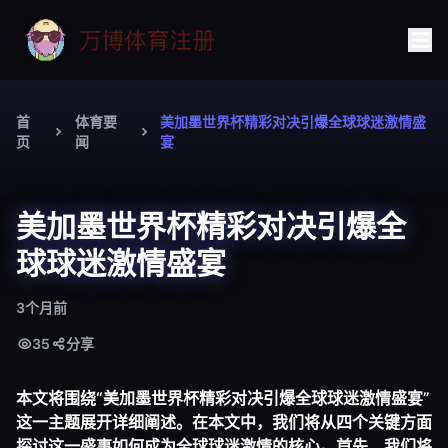
首
体育要
美加墨世界杯精彩对决引爆全球球迷激情盛
页
闻
宴
美加墨世界杯精彩对决引爆全
球球迷激情盛宴
3个月前
35
分享
本文将围绕“美加墨世界杯精彩对决引爆全球球迷激情盛宴”
这一主题展开详细阐述。在本文中，我们将从四个关键方面
探讨这一盛事如何成为全球球迷激情的核心。首先，我们将