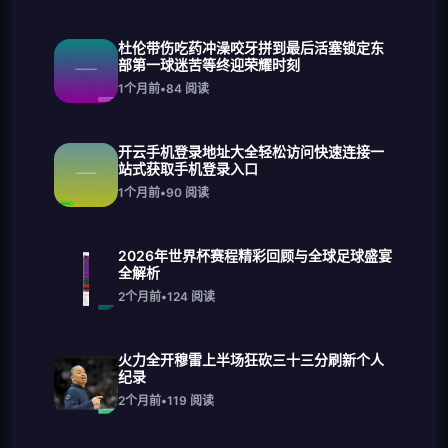
杜伦带伤吃药冲澡咬牙拼到最后活塞锁定东
部第一球迷苦等终迎荣耀时刻
1个月前
•
84
阅读
开云手机登录地址大全轻松访问快速连接一
站式获取手机登录入口
1个月前
•
90
阅读
2026年世界杯赛程精彩回顾与全球足球盛宴
全解析
2个月前
•
124
阅读
火力全开穆雷上半场狂砍三十三分刷新个人
纪录
2个月前
•
119
阅读