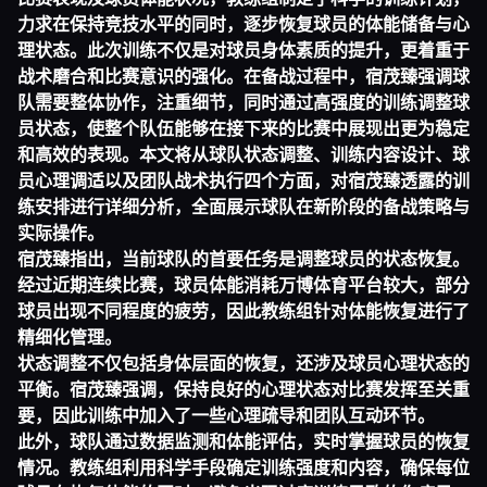
力求在保持竞技水平的同时，逐步恢复球员的体能储备与心
理状态。此次训练不仅是对球员身体素质的提升，更着重于
战术磨合和比赛意识的强化。在备战过程中，宿茂臻强调球
队需要整体协作，注重细节，同时通过高强度的训练调整球
员状态，使整个队伍能够在接下来的比赛中展现出更为稳定
和高效的表现。本文将从球队状态调整、训练内容设计、球
员心理调适以及团队战术执行四个方面，对宿茂臻透露的训
练安排进行详细分析，全面展示球队在新阶段的备战策略与
实际操作。
宿茂臻指出，当前球队的首要任务是调整球员的状态恢复。
经过近期连续比赛，球员体能消耗
万博体育平台
较大，部分
球员出现不同程度的疲劳，因此教练组针对体能恢复进行了
精细化管理。
状态调整不仅包括身体层面的恢复，还涉及球员心理状态的
平衡。宿茂臻强调，保持良好的心理状态对比赛发挥至关重
要，因此训练中加入了一些心理疏导和团队互动环节。
此外，球队通过数据监测和体能评估，实时掌握球员的恢复
情况。教练组利用科学手段确定训练强度和内容，确保每位