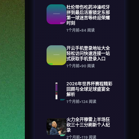
杜伦带伤吃药冲澡咬牙
拼到最后活塞锁定东部
第一球迷苦等终迎荣耀
时刻
1个月前
•
84
阅读
开云手机登录地址大全
轻松访问快速连接一站
式获取手机登录入口
1个月前
•
90
阅读
2026年世界杯赛程精彩
回顾与全球足球盛宴全
解析
1个月前
•
124
阅读
火力全开穆雷上半场狂
砍三十三分刷新个人纪
录
2个月前
•
119
阅读