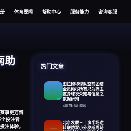
册
体育要闻
帮助中心
服务能力
咨询客服
南助
热门文章
图拉姆称球队空前团结
全员倾尽所有只为捍卫
这身球衣荣耀与信念之
数据研判
4周前
•
58
阅读
赛事更
万博
每个投注者
北京发展三上演半场逆
投注体验。
转联防双小外发威周琦