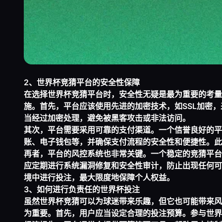
2、世界杯竞猜平台的安全性保障
在选择世界杯竞猜平台时，安全性无疑是最为重要的考量
施。首先，平台应该使用先进的加密技术，如SSL加密
当经过加密处理，避免被黑客攻击或非法访问。
其次，平台需要采用可靠的支付渠道。一个信誉良好的平
账、电子钱包等，并确保支付流程的安全性和便捷性。此
再者，平台的风控系统也非常关键。一个稳定的竞猜平台
应定期进行系统漏洞修复和安全性审计，防止出现任何可
境中进行投注，最大限度地保障个人权益。
3、如何进行负责任的世界杯投注
虽然世界杯竞猜可以为球迷带来乐趣，但它也可能带来风
为重要。首先，用户应当设定合理的投注预算。参与世界