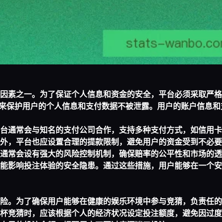
因素之一。为了保证个人信息和资金的安全，平台必须采取严格
，来保护用户的个人信息和支付数据不被泄露。用户的账户信息和
台通常会与知名的支付公司合作，支持多种支付方式，如信用卡
外，平台也应设置合理的提款限制，避免用户的资金受到不必要
通常会设有强大的风险控制机制，确保赔率的公平性和市场的透
能影响投注体验的安全隐患。通过这些措施，用户能够在一个安
险。为了确保用户能够在健康的娱乐环境中参与竞猜，负责任的
杯竞猜时，应该根据个人的经济状况设定投注额度，避免因过度