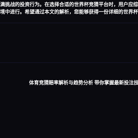
满挑战的投资行为。在选择合适的世界杯竞猜平台时，用户应综
境中进行。希望通过本文的解析，您能够获得一份详细的世界杯
体育竞猜赔率解析与趋势分析 带你掌握最新投注