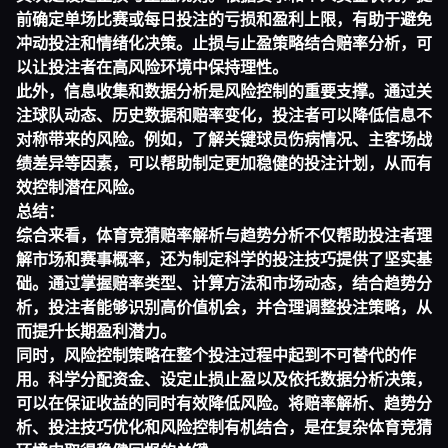
前确定单场比赛或每日投注的亏损和盈利上限，有助于避免
冲动投注和情绪化决策。止损与止盈策略结合赔率分析，可
以让投注者在高风险环境中保持理性。
此外，信息收集和数据分析是风险控制的重要支撑。通过关
注球队动态、历史数据和赔率变化，投注者可以降低信息不
对称带来的风险。例如，了解关键球员伤病情况、主客场战
绩差异等因素，可以帮助制定更加稳健的投注计划，从而有
效控制潜在风险。
总结：
综合来看，体育竞猜赔率解析与趋势分析不仅帮助投注者理
解市场和赛事概率，还为制定科学的投注技巧提供了坚实基
础。通过掌握赔率类型、计算方法和市场动态，结合趋势分
析，投注者能够识别高价值机会，并合理调整投注策略，从
而提升长期盈利潜力。
同时，风险控制策略在整个投注过程中起到不可替代的作
用。科学分配资金、设定止损止盈以及依托数据分析决策，
可以在保证收益的同时有效降低风险。将赔率解析、趋势分
析、投注技巧优化和风险控制有机结合，是在复杂体育竞猜