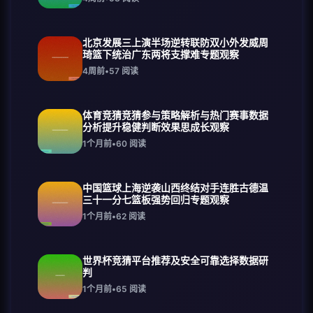
北京发展三上演半场逆转联防双小外发威周
琦篮下统治广东两将支撑难专题观察
4周前
•
57
阅读
体育竞猜竞猜参与策略解析与热门赛事数据
分析提升稳健判断效果思成长观察
1个月前
•
60
阅读
中国篮球上海逆袭山西终结对手连胜古德温
三十一分七篮板强势回归专题观察
1个月前
•
62
阅读
世界杯竞猜平台推荐及安全可靠选择数据研
判
1个月前
•
65
阅读