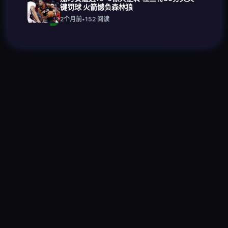
键罚球 火箭憾负森林狼
2个月前
•
152
阅读